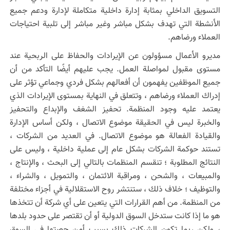
التسويق الداخلي بمثابة إدارة داخلية متكاملة لإدارة ودعم جميع
الأنشطة التي تهدف بشكل مباشر وغير مباشر إلى تلبية احتياجات
العملاء ورضاهم.
مديرو الأعمال مسؤولون عن الإيرادات والحفاظ على الربحية عند
مستوى مقبول لمواصلة العمل. يجب عليهم أيضًا التأكد من أن
جميع الموظفين يفهمون أن أفعالهم بشكل فردي وجماعي تؤثر على
إدراك العملاء ورضاهم ، وتتعلق في النهاية بمستوى الإيرادات الذي
يعتمد عليه وجود المنظمة. تحفيز الشغف والإبداع والتحفيز
والخبرة ليس في الحقيقة موضوع الاتصال ، ولكن أساس الإدارة
والقيادة الفعالة هو موضوع الاتصال. في العديد من الشركات ،
تستند حوكمة الشركات بشكل عام إلى عملية داخلية ، وليس على
النتائج المطلوبة ؛ تنقسم المنظمات بالتالي إلى البحث ، والإنتاج ،
والمبيعات ، والشحن ، ومراقبة الائتمان ، والتمويل ، والشراء ،
والتوظيف ؛ خلاف ذلك ، ستنتشر روح الاستقلالية في أجزاء مختلفة
من المنظمة. من أهم القرارات التي يتعين على أي شركة أن تتخذها
هو ما إذا كانت ستدخل السوق الدولية أو أن تقتصر على حدود بلدها
، ولكن ربما تكون الشركات ذلك بسبب أمن حصتها في السوق