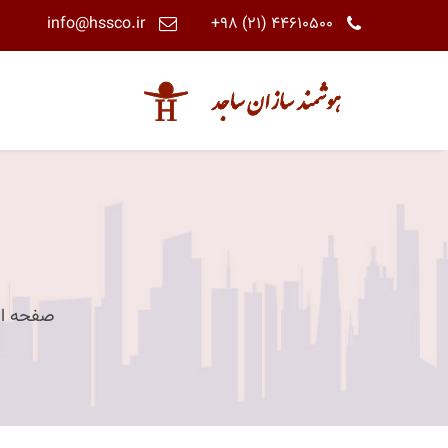
info@hssco.ir
+98 (21) 44610500
صفحه ا