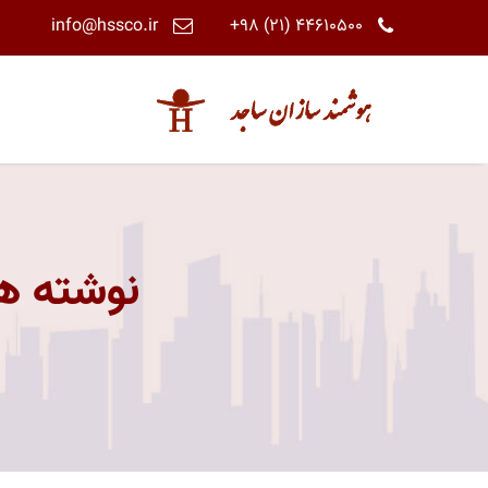
info@hssco.ir
+98 (21) 44610500
نوشته ه