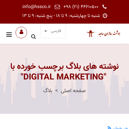
info@hssco.ir
+98 (21) 44610500
شنبه تا چهارشنبه: 9 تا 18 - پنج شنبه: 9 تا 13
فارسی
نوشته های بلاگ برچسب خورده با
"DIGITAL MARKETING"
صفحه اصلی
بلاگ
خبرخوان