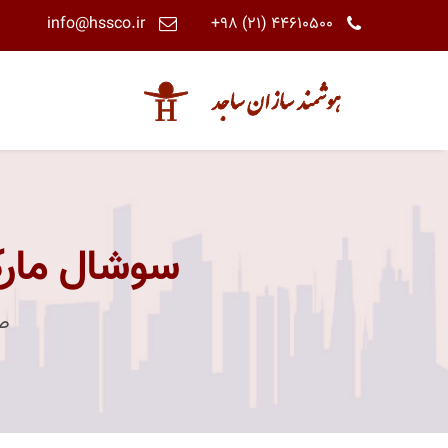
info@hssco.ir
+98 (21) 44610500
سوشال مارک
ص